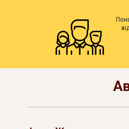
Пон
ві
Ав