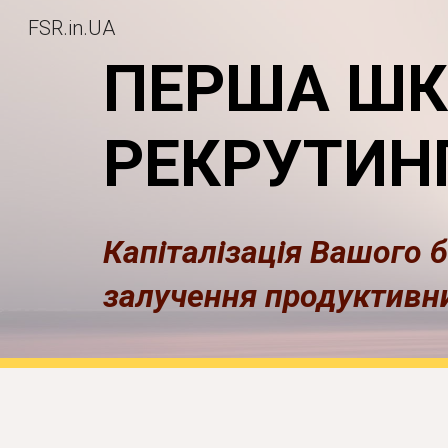
FSR.in.UA
Sk
ПЕРША Ш
РЕКРУТИН
Капіталізація Вашого б
залучення продуктивн