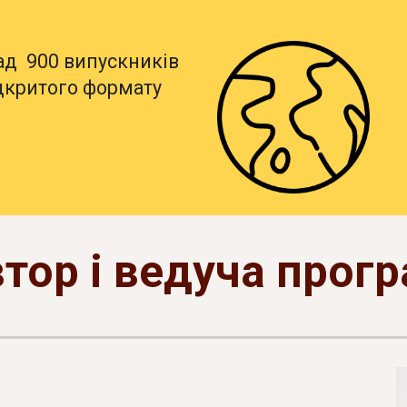
ад
900
випускників
дкритого
формату
тор і ведуча прог