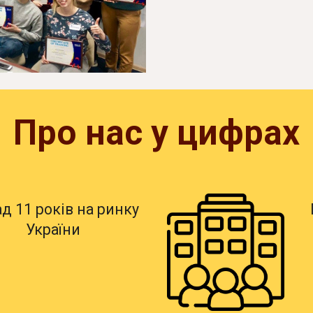
Про нас у цифрах
ад
11
років
на ринку
України