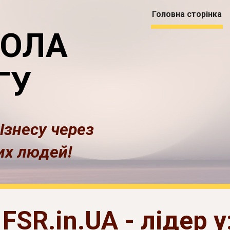
Головна сторінка
ip to main content
Skip to navigat
КОЛА
ГУ
ізнесу через
их людей!
FSR.in.UA - лідер у