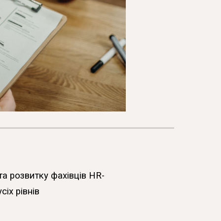
 та розвитку фахівців HR-
сіх рівнів