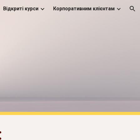
Відкриті курси
Корпоративним клієнтам
ion
: