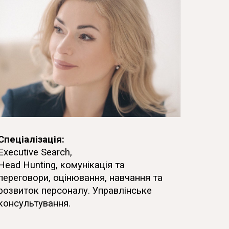
Спеціалізація:
Executive Search,
Head Hunting, комунікація та
переговори, оцінювання, навчання та
розвиток персоналу. Управлінське
консультування.