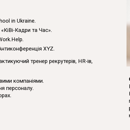
hool in Ukraine.
а
«КіВі-Кадри та Час».
Work.Help
.
Антиконференція XY
Z.
актикуючий тренер рекрутерів, HR-ів,
овими компаніями
.
ння персоналу
.
орах.